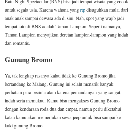
Batu Night Spectacular (BNS) bisa jadi tempat wisata yang cocok
untuk segala usia. Karena wahana yang
rtp
disuguhkan mulai dari
anak-anak sampai dewasa ada di sini. Nah, spot yang wajib jadi
tempat foto di BNS adalah Taman Lampion. Seperti namanya,
Taman Lampion menyajikan deretan lampion-lampion yang indah
dan romantis.
Gunung Bromo
Ya, tak lengkap rasanya kalau tidak ke Gunung Bromo jika
bertandang ke Malang. Gunung ini selalu menarik banyak
perhatian para pecinta alam karena pemandangan yang sangat
indah serta memukau. Kamu bisa mengakses Gunung Bromo
dengan kendaraan roda dua dan empat, namun perlu diketahui
kalau kamu akan memerlukan sewa jeep untuk bisa sampai ke
kaki gunung Bromo.