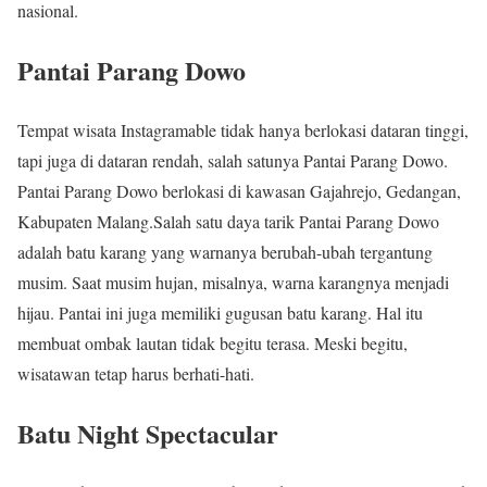
nasional.
Pantai Parang Dowo
Tempat wisata Instagramable tidak hanya berlokasi dataran tinggi,
tapi juga di dataran rendah, salah satunya Pantai Parang Dowo.
Pantai Parang Dowo berlokasi di kawasan Gajahrejo, Gedangan,
Kabupaten Malang.Salah satu daya tarik Pantai Parang Dowo
adalah batu karang yang warnanya berubah-ubah tergantung
musim. Saat musim hujan, misalnya, warna karangnya menjadi
hijau. Pantai ini juga memiliki gugusan batu karang. Hal itu
membuat ombak lautan tidak begitu terasa. Meski begitu,
wisatawan tetap harus berhati-hati.
Batu Night Spectacular