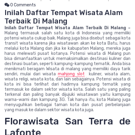
0 Comments
Inilah Daftar Tempat Wisata Alam
Terbaik Di Malang
Inilah Daftar Tempat Wisata Alam Terbaik Di Malang –
Malang termasuk salah satu kota di Indonesia yang memiliki
potensi wisata cukup baik. Malang juga bisa disebut sebagai kota
transit wisata karena jika wisatawan akan ke kota Batu, harus
melalui kota Malang dan jika ke kabupaten Malang, mereka juga
harus melewati pusat kotanya. Potensi wisata di Malang pun
bisa dimanfaatkan untuk memaksimalkan destinasi kuliner dan
destinasi buatan, seperti kampung-kampung tematik. Anda bisa
menikmati beragam Wisata di malang yang memiliki daya tarik
sendiri, mulai dari wisata
mahjong slot
kuliner, wisata alam,
wisata religi, wisata kota, dan lain sebagainya. Potensi wisata di
kota ini bisa terlihat dari hadirnya kampung tematik yang
termasuk ke dalam sektor wisata kota. Salah satu yang paling
terkenal dan paling banyak dijujuki wisatawan yaitu kampung
warna-warni dan kampung 3G. Tak hanya itu, kota Malang juga
menyuguhkan berbagai taman kota dan pusat perbelanjaan
yang masuk ke dalam sektor wisata kota juga.
Florawisata San Terra de
Lafonte