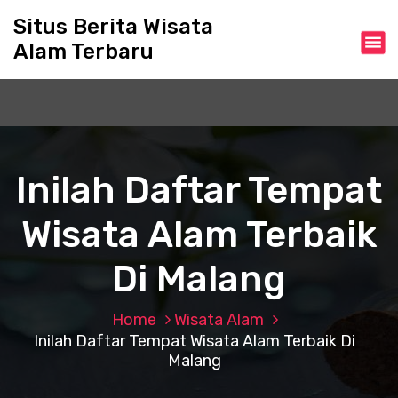
S
Situs Berita Wisata
k
Alam Terbaru
i
p
t
o
c
o
n
Inilah Daftar Tempat
t
e
Wisata Alam Terbaik
n
t
Di Malang
Home
Wisata Alam
Inilah Daftar Tempat Wisata Alam Terbaik Di
Malang