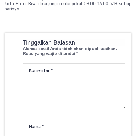
Kota Batu. Bisa dikunjungi mulai pukul 08.00-16.00 WIB setiap
harinya.
Tinggalkan Balasan
Alamat email Anda tidak akan dipublikasikan.
Ruas yang wajib ditandai
*
Komentar
*
Nama
*