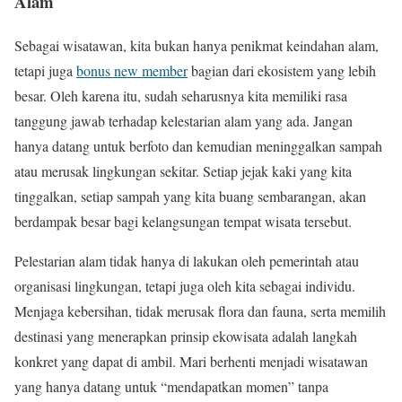
Alam
Sebagai wisatawan, kita bukan hanya penikmat keindahan alam,
tetapi juga
bonus new member
bagian dari ekosistem yang lebih
besar. Oleh karena itu, sudah seharusnya kita memiliki rasa
tanggung jawab terhadap kelestarian alam yang ada. Jangan
hanya datang untuk berfoto dan kemudian meninggalkan sampah
atau merusak lingkungan sekitar. Setiap jejak kaki yang kita
tinggalkan, setiap sampah yang kita buang sembarangan, akan
berdampak besar bagi kelangsungan tempat wisata tersebut.
Pelestarian alam tidak hanya di lakukan oleh pemerintah atau
organisasi lingkungan, tetapi juga oleh kita sebagai individu.
Menjaga kebersihan, tidak merusak flora dan fauna, serta memilih
destinasi yang menerapkan prinsip ekowisata adalah langkah
konkret yang dapat di ambil. Mari berhenti menjadi wisatawan
yang hanya datang untuk “mendapatkan momen” tanpa