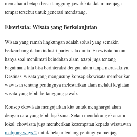
memahami betapa besar tanggung jawab kita dalam menjaga
tempat tersebut untuk generasi mendatang.
Ekowisata: Wisata yang Berkelanjutan
Wisata yang ramah lingkungan adalah solusi yang semakin
berkembang dalam industri pariwisata dunia. Ekowisata bukan
hanya soal menikmati keindahan alam, tetapi juga tentang
bagaimana kita bisa berinteraksi dengan alam tanpa merusaknya.
Destinasi wisata yang mengusung konsep ekowisata memberikan
wawasan tentang pentingnya melestarikan alam melalui kegiatan
wisata yang lebih bertanggung jawab.
Konsep ekowisata mengajarkan kita untuk menghargai alam
dengan cara yang lebih bijaksana. Selain mendukung ekonomi
lokal, ekowisata juga memberikan kesempatan kepada wisatawan
mahjong ways 2
untuk belajar tentang pentingnya menjaga