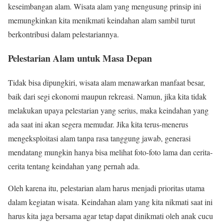
keseimbangan alam. Wisata alam yang mengusung prinsip ini
memungkinkan kita menikmati keindahan alam sambil turut
berkontribusi dalam pelestariannya.
Pelestarian Alam untuk Masa Depan
Tidak bisa dipungkiri, wisata alam menawarkan manfaat besar,
baik dari segi ekonomi maupun rekreasi. Namun, jika kita tidak
melakukan upaya pelestarian yang serius, maka keindahan yang
ada saat ini akan segera memudar. Jika kita terus-menerus
mengeksploitasi alam tanpa rasa tanggung jawab, generasi
mendatang mungkin hanya bisa melihat foto-foto lama dan cerita-
cerita tentang keindahan yang pernah ada.
Oleh karena itu, pelestarian alam harus menjadi prioritas utama
dalam kegiatan wisata. Keindahan alam yang kita nikmati saat ini
harus kita jaga bersama agar tetap dapat dinikmati oleh anak cucu