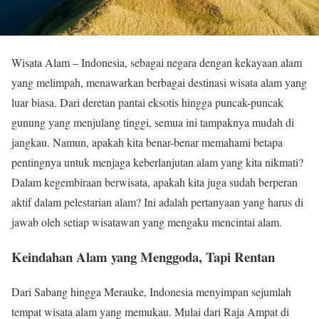
Wisata Alam – Indonesia, sebagai negara dengan kekayaan alam
yang melimpah, menawarkan berbagai destinasi wisata alam yang
luar biasa. Dari deretan pantai eksotis hingga puncak-puncak
gunung yang menjulang tinggi, semua ini tampaknya mudah di
jangkau. Namun, apakah kita benar-benar memahami betapa
pentingnya untuk menjaga keberlanjutan alam yang kita nikmati?
Dalam kegembiraan berwisata, apakah kita juga sudah berperan
aktif dalam pelestarian alam? Ini adalah pertanyaan yang harus di
jawab oleh setiap wisatawan yang mengaku mencintai alam.
Keindahan Alam yang Menggoda, Tapi Rentan
Dari Sabang hingga Merauke, Indonesia menyimpan sejumlah
tempat wisata alam yang memukau. Mulai dari Raja Ampat di