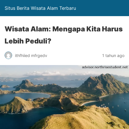
Situs Berita Wisata Alam Terbaru
Wisata Alam: Mengapa Kita Harus
Lebih Peduli?
ithfhiied mfrgedv
1 tahun ago