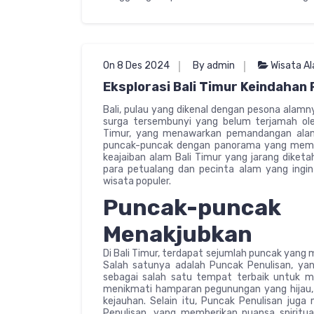
On 8 Des 2024
By admin
Wisata A
Eksplorasi Bali Timur Keindahan
Bali, pulau yang dikenal dengan pesona alam
surga tersembunyi yang belum terjamah ole
Timur, yang menawarkan pemandangan alam y
puncak-puncak dengan panorama yang memukau
keajaiban alam Bali Timur yang jarang diket
para petualang dan pecinta alam yang ingi
wisata populer.
Puncak-puncak
Menakjubkan
Di Bali Timur, terdapat sejumlah puncak yan
Salah satunya adalah Puncak Penulisan, yang 
sebagai salah satu tempat terbaik untuk me
menikmati hamparan pegunungan yang hijau, s
kejauhan. Selain itu, Puncak Penulisan jug
Penulisan, yang memberikan nuansa spiritu