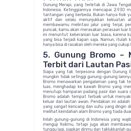
Gunung Merapi, yang terletak di Jawa Tengah,
Indonesia. Ketinggiannya mencapai 2.930
tantangan yang berbeda. Bukan hanya fisik ya
aktif dan selalu menunjukkan kekuatan a
membawamu melintasi jalur yang terjal, pe
puncak, kamu akan merasakan perasaan luar b
ini menuntut keberanian luar biasa, karena
yang bisa terjadi kapan saja. Namun, itulah
hanya bisa di rasakan oleh mereka yang cukup 
5. Gunung Bromo – 
Terbit dari Lautan Pas
Siapa yang tak terpesona dengan Gunung 
mungkin tidak setinggi gunung-gunung lainny
Bromo menawarkan pengalaman yang tak terlu
luas, menghadap ke kawah Bromo yang mem
menutupi hamparan padang pasir dan suara d
Bromo adalah tempat terbaik untuk menyaksi
keluar dari lautan awan. Pendakian ini adala
yang sangat kencang dan suhu yang dingin di
melihat keindahan alam Bromo yang tiada dua
Inilah gunung-gunung di Indonesia yang waji
menguji fisikmu, tetapi juga akan membaw
tunggu lagi, siapkan dirimu dan taklukkanlah g