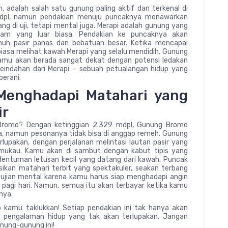
 adalah salah satu gunung paling aktif dan terkenal di
 mdpl, namun pendakian menuju puncaknya menawarkan
ng di uji, tetapi mental juga. Merapi adalah gunung yang
lam yang luar biasa. Pendakian ke puncaknya akan
nuh pasir panas dan bebatuan besar. Ketika mencapai
iasa melihat kawah Merapi yang selalu mendidih. Gunung
 kamu akan berada sangat dekat dengan potensi ledakan
 keindahan dari Merapi – sebuah petualangan hidup yang
berani.
Menghadapi Matahari yang
ir
Bromo? Dengan ketinggian 2.329 mdpl, Gunung Bromo
a, namun pesonanya tidak bisa di anggap remeh. Gunung
pakan, dengan perjalanan melintasi lautan pasir yang
ukau. Kamu akan di sambut dengan kabut tipis yang
entuman letusan kecil yang datang dari kawah. Puncak
kan matahari terbit yang spektakuler, seakan terbang
h ujian mental karena kamu harus siap menghadapi angin
 pagi hari. Namun, semua itu akan terbayar ketika kamu
nya.
b kamu taklukkan! Setiap pendakian ini tak hanya akan
a pengalaman hidup yang tak akan terlupakan. Jangan
unung-gunung ini!