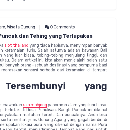
lam
,
Wisata Gunung
0 Comments
 Puncak dan Tebing yang Terlupakan
nya
slot thailand
yang tiada habisnya, menyimpan banyak
h keramaian turis. Salah satunya adalah kawasan Bali
ang luar biasa, tebing-tebing menjulang tinggi, dan
. Dalam artikel ini, kita akan menjelajahi salah satu
ahui banyak orang—sebuah destinasi yang sempurna bagi
n merasakan sensasi berbeda dari keramaian di tempat
 Tersembunyi yang
g menawarkan
raja mahjong
panorama alam yang luar biasa.
terletak di Desa Penulisan, Bangli. Puncak ini dikenal
nyaksikan matahari terbit. Dari puncaknya, Anda bisa
erta melihat jelas Gunung Agung yang gagah berdiri di
a merupakan lokasi pura yang dikenal dengan nama Pura
al yang kental, menjadikannya tempat yang pas untuk