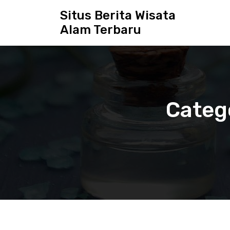
S
Situs Berita Wisata
k
Alam Terbaru
i
p
t
o
c
o
n
Categ
t
e
n
t