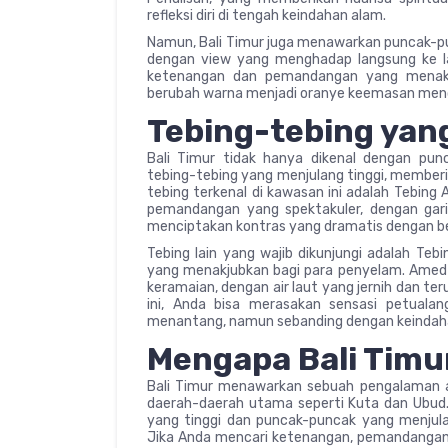
refleksi diri di tengah keindahan alam.
Namun, Bali Timur juga menawarkan puncak-p
dengan view yang menghadap langsung ke l
ketenangan dan pemandangan yang menakju
berubah warna menjadi oranye keemasan menc
Tebing-tebing ya
Bali Timur tidak hanya dikenal dengan pu
tebing-tebing yang menjulang tinggi, memberi
tebing terkenal di kawasan ini adalah Tebing
pemandangan yang spektakuler, dengan gari
menciptakan kontras yang dramatis dengan be
Tebing lain yang wajib dikunjungi adalah 
yang menakjubkan bagi para penyelam. Amed s
keramaian, dengan air laut yang jernih dan te
ini, Anda bisa merasakan sensasi petuala
menantang, namun sebanding dengan keindaha
Mengapa Bali Timu
Bali Timur menawarkan sebuah pengalaman ala
daerah-daerah utama seperti Kuta dan Ubud.
yang tinggi dan puncak-puncak yang menjula
Jika Anda mencari ketenangan, pemandangan