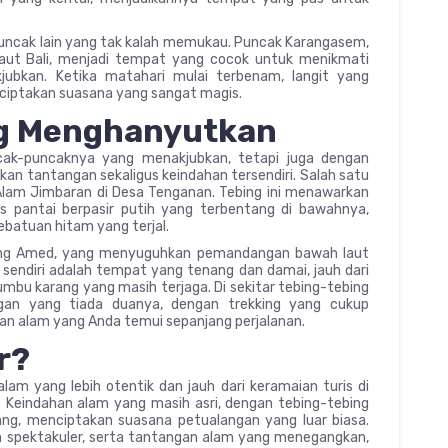
uncak lain yang tak kalah memukau. Puncak Karangasem,
aut Bali, menjadi tempat yang cocok untuk menikmati
bkan. Ketika matahari mulai terbenam, langit yang
iptakan suasana yang sangat magis.
ng Menghanyutkan
ncak-puncaknya yang menakjubkan, tetapi juga dengan
kan tantangan sekaligus keindahan tersendiri. Salah satu
 Alam Jimbaran di Desa Tenganan. Tebing ini menawarkan
s pantai berpasir putih yang terbentang di bawahnya,
batuan hitam yang terjal.
Tebing Amed, yang menyuguhkan pemandangan bawah laut
endiri adalah tempat yang tenang dan damai, jauh dari
rumbu karang yang masih terjaga. Di sekitar tebing-tebing
ngan yang tiada duanya, dengan trekking yang cukup
n alam yang Anda temui sepanjang perjalanan.
r?
m yang lebih otentik dan jauh dari keramaian turis di
 Keindahan alam yang masih asri, dengan tebing-tebing
ng, menciptakan suasana petualangan yang luar biasa.
 spektakuler, serta tantangan alam yang menegangkan,