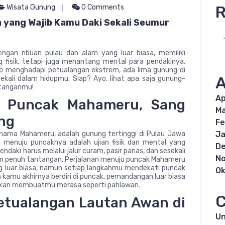
R
Wisata Gunung
0 Comments
 yang Wajib Kamu Daki Sekali Seumur
ngan ribuan pulau dan alam yang luar biasa, memiliki
fisik, tetapi juga menantang mental para pendakinya.
ap menghadapi petualangan ekstrem, ada lima gunung di
A
ekali dalam hidupmu. Siap? Ayo, lihat apa saja gunung-
tanganmu!
Ap
– Puncak Mahameru, Sang
Ma
ung
Fe
ama Mahameru, adalah gunung tertinggi di Pulau Jawa
Ja
 menuju puncaknya adalah ujian fisik dan mental yang
D
ndaki harus melalui jalur curam, pasir panas, dan sesekali
N
 penuh tantangan. Perjalanan menuju puncak Mahameru
 luar biasa, namun setiap langkahmu mendekati puncak
Ok
 kamu akhirnya berdiri di puncak, pemandangan luar biasa
akan membuatmu merasa seperti pahlawan.
C
Petualangan Lautan Awan di
Un