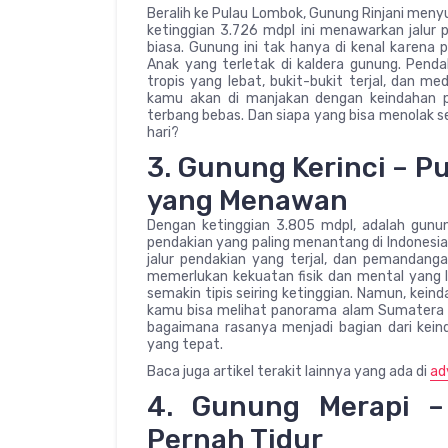
Beralih ke Pulau Lombok, Gunung Rinjani men
ketinggian 3.726 mdpl ini menawarkan jalur
biasa. Gunung ini tak hanya di kenal karena
Anak yang terletak di kaldera gunung. Pen
tropis yang lebat, bukit-bukit terjal, dan 
kamu akan di manjakan dengan keindahan 
terbang bebas. Dan siapa yang bisa menolak 
hari?
3. Gunung Kerinci – P
yang Menawan
Dengan ketinggian 3.805 mdpl, adalah gunun
pendakian yang paling menantang di Indonesia
jalur pendakian yang terjal, dan pemandang
memerlukan kekuatan fisik dan mental yang l
semakin tipis seiring ketinggian. Namun, keind
kamu bisa melihat panorama alam Sumatera y
bagaimana rasanya menjadi bagian dari keind
yang tepat.
Baca juga artikel terakit lainnya yang ada di
ad
4. Gunung Merapi –
Pernah Tidur