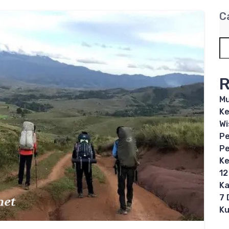
C
R
Mu
Ke
Wi
Pe
Pe
Ke
12
Ka
7 
Ku