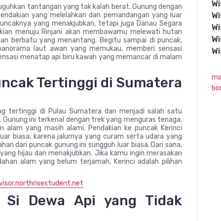
Wi
yuguhkan tantangan yang tak kalah berat. Gunung dengan
 pendakian yang melelahkan dan pemandangan yang luar
Wi
 puncaknya yang menakjubkan, tetapi juga Danau Segara
Wi
dakian menuju Rinjani akan membawamu melewati hutan
Wi
medan berbatu yang menantang. Begitu sampai di puncak,
panorama laut awan yang memukau, memberi sensasi
Wi
sensasi menatap api biru kawah yang memancar di malam
ma
uncak Tertinggi di Sumatera
bo
g tertinggi di Pulau Sumatera dan menjadi salah satu
. Gunung ini terkenal dengan trek yang menguras tenaga,
an alam yang masih alami. Pendakian ke puncak Kerinci
uar biasa, karena jalurnya yang curam serta udara yang
ahan dari puncak gunung ini sungguh luar biasa. Dari sana,
ang hijau dan menakjubkan. Jika kamu ingin merasakan
ahan alam yang belum terjamah, Kerinci adalah pilihan
visor.northrisestudent.net
 Si Dewa Api yang Tidak