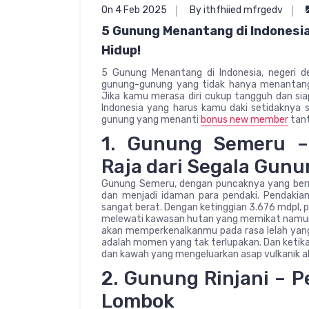
On 4 Feb 2025
By ithfhiied mfrgedv
5 Gunung Menantang di Indonesia
Hidup!
5 Gunung Menantang di Indonesia, negeri de
gunung-gunung yang tidak hanya menantang 
Jika kamu merasa diri cukup tangguh dan si
Indonesia yang harus kamu daki setidaknya s
gunung yang menanti
bonus new member
tan
1. Gunung Semeru 
Raja dari Segala Gun
Gunung Semeru, dengan puncaknya yang bern
dan menjadi idaman para pendaki. Pendakian
sangat berat. Dengan ketinggian 3.676 mdpl, pe
melewati kawasan hutan yang memikat namun
akan memperkenalkanmu pada rasa lelah yang
adalah momen yang tak terlupakan. Dan ketika
dan kawah yang mengeluarkan asap vulkanik 
2. Gunung Rinjani – 
Lombok