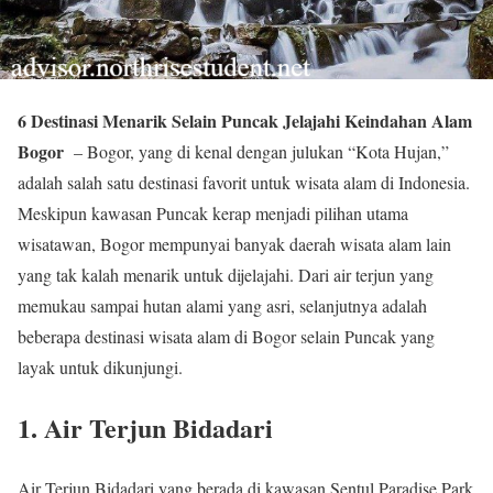
6 Destinasi Menarik Selain Puncak Jelajahi Keindahan Alam
Bogor
– Bogor, yang di kenal dengan julukan “Kota Hujan,”
adalah salah satu destinasi favorit untuk wisata alam di Indonesia.
Meskipun kawasan Puncak kerap menjadi pilihan utama
wisatawan, Bogor mempunyai banyak daerah wisata alam lain
yang tak kalah menarik untuk dijelajahi. Dari air terjun yang
memukau sampai hutan alami yang asri, selanjutnya adalah
beberapa destinasi wisata alam di Bogor selain Puncak yang
layak untuk dikunjungi.
1. Air Terjun Bidadari
Air Terjun Bidadari yang berada di kawasan Sentul Paradise Park