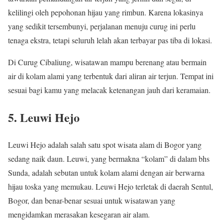
kelilingi oleh pepohonan hijau yang rimbun. Karena lokasinya
yang sedikit tersembunyi, perjalanan menuju curug ini perlu
tenaga ekstra, tetapi seluruh lelah akan terbayar pas tiba di lokasi.
Di Curug Cibaliung, wisatawan mampu berenang atau bermain
air di kolam alami yang terbentuk dari aliran air terjun. Tempat ini
sesuai bagi kamu yang melacak ketenangan jauh dari keramaian.
5. Leuwi Hejo
Leuwi Hejo adalah salah satu spot wisata alam di Bogor yang
sedang naik daun. Leuwi, yang bermakna “kolam” di dalam bhs
Sunda, adalah sebutan untuk kolam alami dengan air berwarna
hijau toska yang memukau. Leuwi Hejo terletak di daerah Sentul,
Bogor, dan benar-benar sesuai untuk wisatawan yang
mengidamkan merasakan kesegaran air alam.