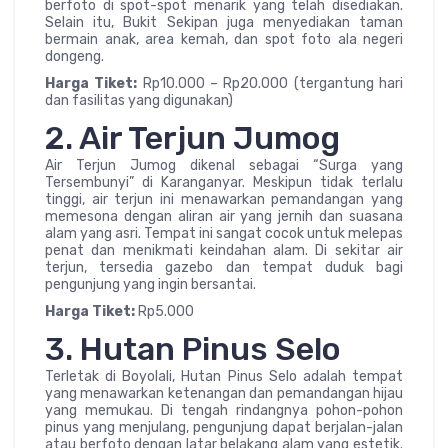
berfoto di spot-spot menarik yang telah disediakan.
Selain itu, Bukit Sekipan juga menyediakan taman
bermain anak, area kemah, dan spot foto ala negeri
dongeng.
Harga Tiket:
Rp10.000 – Rp20.000 (tergantung hari
dan fasilitas yang digunakan)
2. Air Terjun Jumog
Air Terjun Jumog dikenal sebagai “Surga yang
Tersembunyi” di Karanganyar. Meskipun tidak terlalu
tinggi, air terjun ini menawarkan pemandangan yang
memesona dengan aliran air yang jernih dan suasana
alam yang asri. Tempat ini sangat cocok untuk melepas
penat dan menikmati keindahan alam. Di sekitar air
terjun, tersedia gazebo dan tempat duduk bagi
pengunjung yang ingin bersantai.
Harga Tiket:
Rp5.000
3. Hutan Pinus Selo
Terletak di Boyolali, Hutan Pinus Selo adalah tempat
yang menawarkan ketenangan dan pemandangan hijau
yang memukau. Di tengah rindangnya pohon-pohon
pinus yang menjulang, pengunjung dapat berjalan-jalan
atau berfoto dengan latar belakang alam yang estetik.