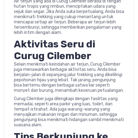
Air terjun yang ada di Curug Cilember berada di tengah
hutan tropis yang rimbun, menciptakan udara yang
sejuk dan segar. Jika Anda suka berpetualang, Anda bisa
menikmati trekking yang cukup menantang untuk
mencapai setiap air terjun. Beberapa air terjun lebih
tersembunyi, sehingga memberikan pengalaman yang
lebih intim dengan alam.
Aktivitas Seru di
Curug Cilember
Selain menikmati keindahan air terjun, Curug Cilember
juga menawarkan berbagai aktivitas seru. Anda bisa
berjalan-jalan di sepanjang jalur trekking yang dikelilingi
pepohonan hijau yang lebat. Tak jarang, pengunjung
bisa bertemu dengan berbagai satwa liar seperti
monyet dan burung, menambah keseruan petualangan.
Curug Cilember juga dilengkapi dengan fasilitas yang
memadai, seperti area parkir yang luas, toilet, dan
tempat istirahat. Ada juga warung-warung yang
menyajikan makanan ringan dan minuman, sehingga
pengunjung bisa menikmati hidangan sambil menikmati
suasana alam.
Tips Berkunjung ke