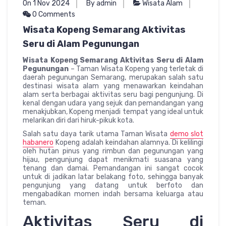
On 1 Nov 2024
By admin
Wisata Alam
0 Comments
Wisata Kopeng Semarang Aktivitas
Seru di Alam Pegunungan
Wisata Kopeng Semarang Aktivitas Seru di Alam
Pegunungan
– Taman Wisata Kopeng yang terletak di
daerah pegunungan Semarang, merupakan salah satu
destinasi wisata alam yang menawarkan keindahan
alam serta berbagai aktivitas seru bagi pengunjung. Di
kenal dengan udara yang sejuk dan pemandangan yang
menakjubkan, Kopeng menjadi tempat yang ideal untuk
melarikan diri dari hiruk-pikuk kota.
Salah satu daya tarik utama Taman Wisata
demo slot
habanero
Kopeng adalah keindahan alamnya. Di kelilingi
oleh hutan pinus yang rimbun dan pegunungan yang
hijau, pengunjung dapat menikmati suasana yang
tenang dan damai. Pemandangan ini sangat cocok
untuk di jadikan latar belakang foto, sehingga banyak
pengunjung yang datang untuk berfoto dan
mengabadikan momen indah bersama keluarga atau
teman.
Aktivitas Seru di