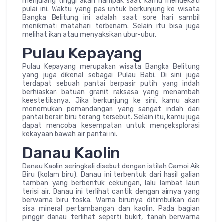
menjulang tinggi akan nampak saat kamu mendekati
pulai ini. Waktu yang pas untuk berkunjung ke wisata
Bangka Belitung ini adalah saat sore hari sambil
menikmati matahari terbenam. Selain itu bisa juga
melihat ikan atau menyaksikan ubur-ubur.
Pulau Kepayang
Pulau Kepayang merupakan wisata Bangka Belitung
yang juga dikenal sebagai Pulau Babi. Di sini juga
terdapat sebuah pantai berpasir putih yang indah
berhiaskan batuan granit raksasa yang menambah
keestetikanya. Jika berkunjung ke sini, kamu akan
menemukan pemandangan yang sangat indah dari
pantai berair biru terang tersebut. Selain itu, kamu juga
dapat mencoba kesempatan untuk mengeksplorasi
kekayaan bawah air pantai ini.
Danau Kaolin
Danau Kaolin seringkali disebut dengan istilah Camoi Aik
Biru (kolam biru). Danau ini terbentuk dari hasil galian
tamban yang berbentuk cekungan, lalu lambat laun
terisi air. Danau ini terlihat cantik dengan airnya yang
berwarna biru toska. Warna birunya ditimbulkan dari
sisa mineral pertambangan dan kaolin. Pada bagian
pinggir danau terlihat seperti bukit, tanah berwarna