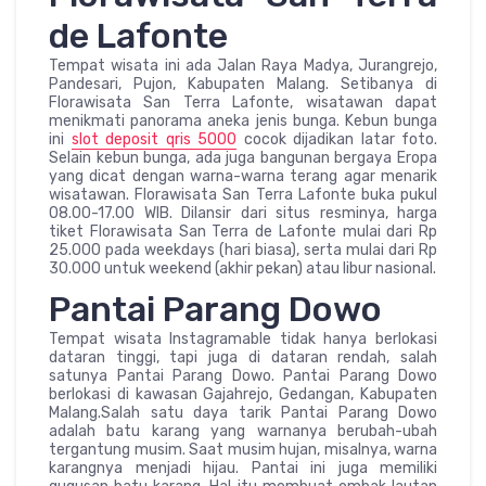
de Lafonte
Tempat wisata ini ada Jalan Raya Madya, Jurangrejo,
Pandesari, Pujon, Kabupaten Malang. Setibanya di
Florawisata San Terra Lafonte, wisatawan dapat
menikmati panorama aneka jenis bunga. Kebun bunga
ini
slot deposit qris 5000
cocok dijadikan latar foto.
Selain kebun bunga, ada juga bangunan bergaya Eropa
yang dicat dengan warna-warna terang agar menarik
wisatawan. Florawisata San Terra Lafonte buka pukul
08.00-17.00 WIB. Dilansir dari situs resminya, harga
tiket Florawisata San Terra de Lafonte mulai dari Rp
25.000 pada weekdays (hari biasa), serta mulai dari Rp
30.000 untuk weekend (akhir pekan) atau libur nasional.
Pantai Parang Dowo
Tempat wisata Instagramable tidak hanya berlokasi
dataran tinggi, tapi juga di dataran rendah, salah
satunya Pantai Parang Dowo. Pantai Parang Dowo
berlokasi di kawasan Gajahrejo, Gedangan, Kabupaten
Malang.Salah satu daya tarik Pantai Parang Dowo
adalah batu karang yang warnanya berubah-ubah
tergantung musim. Saat musim hujan, misalnya, warna
karangnya menjadi hijau. Pantai ini juga memiliki