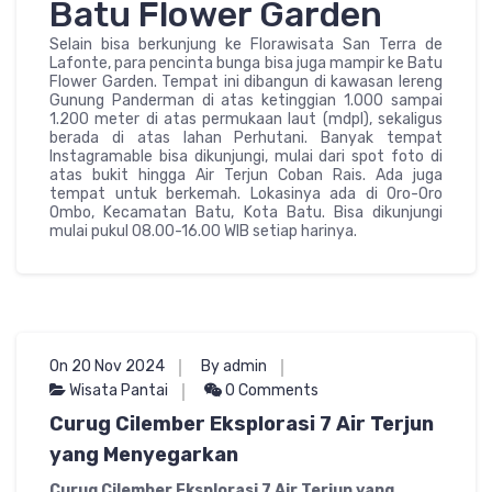
Batu Flower Garden
Selain bisa berkunjung ke Florawisata San Terra de
Lafonte, para pencinta bunga bisa juga mampir ke Batu
Flower Garden. Tempat ini dibangun di kawasan lereng
Gunung Panderman di atas ketinggian 1.000 sampai
1.200 meter di atas permukaan laut (mdpl), sekaligus
berada di atas lahan Perhutani. Banyak tempat
Instagramable bisa dikunjungi, mulai dari spot foto di
atas bukit hingga Air Terjun Coban Rais. Ada juga
tempat untuk berkemah. Lokasinya ada di Oro-Oro
Ombo, Kecamatan Batu, Kota Batu. Bisa dikunjungi
mulai pukul 08.00-16.00 WIB setiap harinya.
On 20 Nov 2024
By admin
Wisata Pantai
0 Comments
Curug Cilember Eksplorasi 7 Air Terjun
yang Menyegarkan
Curug Cilember Eksplorasi 7 Air Terjun yang