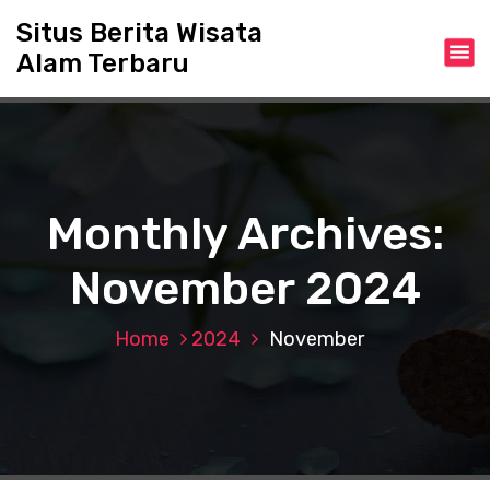
S
Situs Berita Wisata
k
Alam Terbaru
i
p
t
o
c
o
n
Monthly Archives:
t
e
November 2024
n
t
Home
2024
November