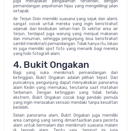
juga merupakan pengalaman tersendiri, dengan
pemandangan pepohonan hijau yang mengelilingi jalan
setapak.
Air Terjun Dolo memiliki suasana yang sejuk dan alami,
sangat cocok untuk mereka yang ingin beristirahat
sejenak dari kesibukan sehari-hari. Di sekitar area air
terjun, terdapat juga warung yang menjual makanan
dan minuman, sehingga pengunjung bisa beristirahat
sambil menikmati pemandangan. Tidak hanya itu, lokasi
ini juga memiliki spot foto yang menarik bagi mereka
yang hobi fotografi alam.
4. Bukit Ongakan
Bagi yang suka menikmati pemandangan dari
ketinggian, Bukit Ongakan adalah pilihan tepat. Dari
puncaknya, pengunjung dapat menyaksikan panorama
alam Kediri yang memukau, terutama saat matahari
terbenam. Dengan ketinggian yang tidak terlalu
ekstrem, Bukit Ongakan cocok bagi pendaki pemula
yang ingin merasakan sensasi mendaki tanpa kesulitan
berlebih.
Selain panorama alam, Bukit Ongakan juga memiliki
area camping yang sering dimanfaatkan para pecinta
alam untuk bermalam dan menikmati suasana malam
di tengah alam. Tentu saja, tempat ini juga