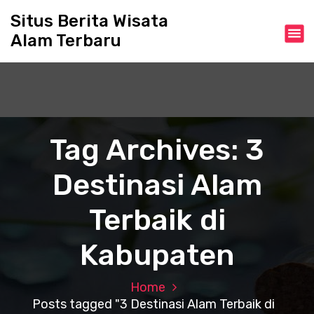
S
Situs Berita Wisata
k
Alam Terbaru
i
p
t
o
c
o
n
Tag Archives: 3
t
e
Destinasi Alam
n
t
Terbaik di
Kabupaten
Home
Posts tagged "3 Destinasi Alam Terbaik di