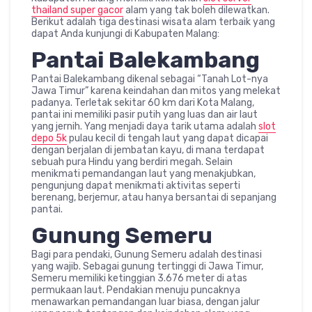
thailand super gacor
alam yang tak boleh dilewatkan.
Berikut adalah tiga destinasi wisata alam terbaik yang
dapat Anda kunjungi di Kabupaten Malang:
Pantai Balekambang
Pantai Balekambang dikenal sebagai “Tanah Lot-nya
Jawa Timur” karena keindahan dan mitos yang melekat
padanya. Terletak sekitar 60 km dari Kota Malang,
pantai ini memiliki pasir putih yang luas dan air laut
yang jernih. Yang menjadi daya tarik utama adalah
slot
depo 5k
pulau kecil di tengah laut yang dapat dicapai
dengan berjalan di jembatan kayu, di mana terdapat
sebuah pura Hindu yang berdiri megah. Selain
menikmati pemandangan laut yang menakjubkan,
pengunjung dapat menikmati aktivitas seperti
berenang, berjemur, atau hanya bersantai di sepanjang
pantai.
Gunung Semeru
Bagi para pendaki, Gunung Semeru adalah destinasi
yang wajib. Sebagai gunung tertinggi di Jawa Timur,
Semeru memiliki ketinggian 3.676 meter di atas
permukaan laut. Pendakian menuju puncaknya
menawarkan pemandangan luar biasa, dengan jalur