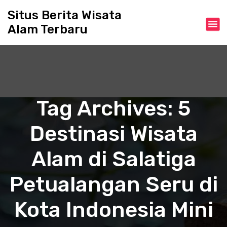
S
Situs Berita Wisata
k
Alam Terbaru
i
p
t
o
c
o
n
Tag Archives: 5
t
e
Destinasi Wisata
n
t
Alam di Salatiga
Petualangan Seru di
Kota Indonesia Mini