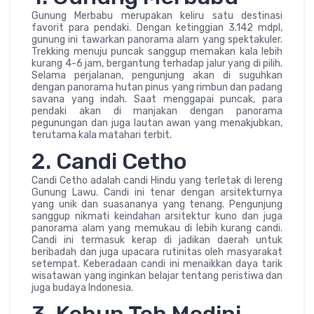
Gunung Merbabu merupakan keliru satu destinasi
favorit para pendaki. Dengan ketinggian 3.142 mdpl,
gunung ini tawarkan panorama alam yang spektakuler.
Trekking menuju puncak sanggup memakan kala lebih
kurang 4-6 jam, bergantung terhadap jalur yang di pilih.
Selama perjalanan, pengunjung akan di suguhkan
dengan panorama hutan pinus yang rimbun dan padang
savana yang indah. Saat menggapai puncak, para
pendaki akan di manjakan dengan panorama
pegunungan dan juga lautan awan yang menakjubkan,
terutama kala matahari terbit.
2. Candi Cetho
Candi Cetho adalah candi Hindu yang terletak di lereng
Gunung Lawu. Candi ini tenar dengan arsitekturnya
yang unik dan suasananya yang tenang. Pengunjung
sanggup nikmati keindahan arsitektur kuno dan juga
panorama alam yang memukau di lebih kurang candi.
Candi ini termasuk kerap di jadikan daerah untuk
beribadah dan juga upacara rutinitas oleh masyarakat
setempat. Keberadaan candi ini menaikkan daya tarik
wisatawan yang inginkan belajar tentang peristiwa dan
juga budaya Indonesia.
3. Kebun Teh Medini