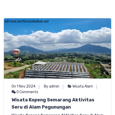
On 1 Nov 2024
By admin
Wisata Alam
0 Comments
Wisata Kopeng Semarang Aktivitas
Seru di Alam Pegunungan