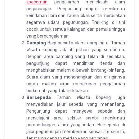
spaceman
pengalaman menjelajahi alam
pegunungan. Pengunjung dapat menikmati
keindahan flora dan fauna lokal, serta merasakan
segarnya udara pegunungan. Trekking di sini
cocok untuk semua kalangan, dari pemula hingga
yang berpengalaman.
Camping
Bagi pecinta alam, camping di Taman
Wisata Kopeng adalah pilihan yang sempurna.
Dengan area camping yang telah di sediakan,
pengunjung dapat mendirikan tenda dan
menghabiskan malam di bawah bintang-bintang.
Suara alam yang menenangkan dan di nginnya
udara malam akan menambah pengalaman
berkemah yang tak terlupakan.
Bersepeda
Taman Wisata Kopeng juga
menyediakan jalur sepeda yang menantang.
Pengunjung dapat menyewa sepeda dan
menjelajahi area sekitar sambil menikmati
pemandangan alam yang indah. Bersepeda di
jalur pegunungan memberikan sensasi tersendiri,
terutama dengan medan yang bervariasi.