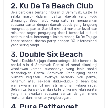
2. Ku De Ta Beach Club
Jika berbicara tentang hiburan di Seminyak, Ku De Ta
selalu masuk didalam daftar daerah yang kudu
dikunjungi. Beach club yang satu ini menawarkan
suasana santai dengan daerah duduk yang langsung
menghadap pantai. Sambil nikmati makanan lezat dan
minuman segar, pengunjung dapat bersantai di kursi
berjemur atau berenang di kolam renang. Ku De Ta juga
tenar sebagai daerah party dengan DJ internasional
yang sering tampil.
3. Double Six Beach
Pantai Double Six juga dikenal sebagai tidak benar satu
pantai hits di Seminyak. Pantai ini ramai dikunjungi
wisatawan karena suasananya yang lebih santai
dibandingkan Pantai Seminyak. Pengunjung dapat
nikmati kegiatan layaknya bermain voli pantai,
berjemur, atau sekadar duduk-duduk di bean bag
warna-warni sambil nikmati minuman kelapa segar.
Selain itu, banyak bar dan kafe di kurang lebih pantai
yang menawarkan suasana santai dengan menu
makanan dan minuman yang beragam.
4. Pura Petitenget