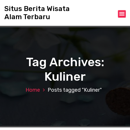
S
Situs Berita Wisata
k
Alam Terbaru
i
p
t
o
c
o
n
Tag Archives:
t
e
Kuliner
n
t
Home
Posts tagged "Kuliner"