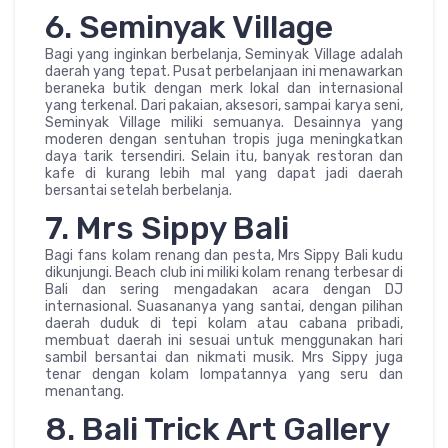
6. Seminyak Village
Bagi yang inginkan berbelanja, Seminyak Village adalah
daerah yang tepat. Pusat perbelanjaan ini menawarkan
beraneka butik dengan merk lokal dan internasional
yang terkenal. Dari pakaian, aksesori, sampai karya seni,
Seminyak Village miliki semuanya. Desainnya yang
moderen dengan sentuhan tropis juga meningkatkan
daya tarik tersendiri. Selain itu, banyak restoran dan
kafe di kurang lebih mal yang dapat jadi daerah
bersantai setelah berbelanja.
7. Mrs Sippy Bali
Bagi fans kolam renang dan pesta, Mrs Sippy Bali kudu
dikunjungi. Beach club ini miliki kolam renang terbesar di
Bali dan sering mengadakan acara dengan DJ
internasional. Suasananya yang santai, dengan pilihan
daerah duduk di tepi kolam atau cabana pribadi,
membuat daerah ini sesuai untuk menggunakan hari
sambil bersantai dan nikmati musik. Mrs Sippy juga
tenar dengan kolam lompatannya yang seru dan
menantang.
8. Bali Trick Art Gallery