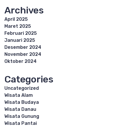
Archives
April 2025
Maret 2025
Februari 2025
Januari 2025
Desember 2024
November 2024
Oktober 2024
Categories
Uncategorized
Wisata Alam
Wisata Budaya
Wisata Danau
Wisata Gunung
Wisata Pantai