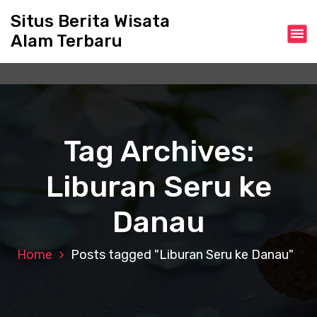
S
Situs Berita Wisata
k
Alam Terbaru
i
p
t
o
c
o
n
Tag Archives:
t
e
Liburan Seru ke
n
t
Danau
Home
Posts tagged "Liburan Seru ke Danau"