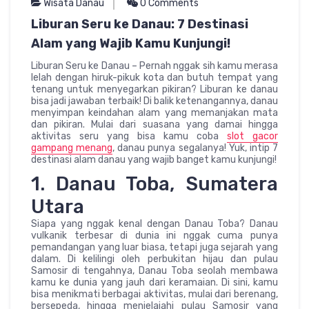
Wisata Danau
0 Comments
Liburan Seru ke Danau: 7 Destinasi
Alam yang Wajib Kamu Kunjungi!
Liburan Seru ke Danau – Pernah nggak sih kamu merasa
lelah dengan hiruk-pikuk kota dan butuh tempat yang
tenang untuk menyegarkan pikiran? Liburan ke danau
bisa jadi jawaban terbaik! Di balik ketenangannya, danau
menyimpan keindahan alam yang memanjakan mata
dan pikiran. Mulai dari suasana yang damai hingga
aktivitas seru yang bisa kamu coba
slot gacor
gampang menang
, danau punya segalanya! Yuk, intip 7
destinasi alam danau yang wajib banget kamu kunjungi!
1. Danau Toba, Sumatera
Utara
Siapa yang nggak kenal dengan Danau Toba? Danau
vulkanik terbesar di dunia ini nggak cuma punya
pemandangan yang luar biasa, tetapi juga sejarah yang
dalam. Di kelilingi oleh perbukitan hijau dan pulau
Samosir di tengahnya, Danau Toba seolah membawa
kamu ke dunia yang jauh dari keramaian. Di sini, kamu
bisa menikmati berbagai aktivitas, mulai dari berenang,
bersepeda, hingga menjelajahi pulau Samosir yang