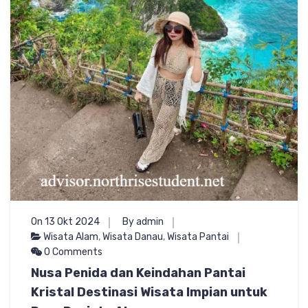
On 13 Okt 2024
By admin
Wisata Alam
,
Wisata Danau
,
Wisata Pantai
0 Comments
Nusa Penida dan Keindahan Pantai
Kristal Destinasi Wisata Impian untuk