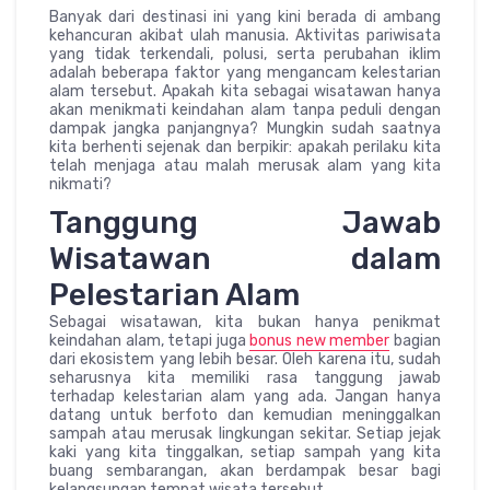
Banyak dari destinasi ini yang kini berada di ambang
kehancuran akibat ulah manusia. Aktivitas pariwisata
yang tidak terkendali, polusi, serta perubahan iklim
adalah beberapa faktor yang mengancam kelestarian
alam tersebut. Apakah kita sebagai wisatawan hanya
akan menikmati keindahan alam tanpa peduli dengan
dampak jangka panjangnya? Mungkin sudah saatnya
kita berhenti sejenak dan berpikir: apakah perilaku kita
telah menjaga atau malah merusak alam yang kita
nikmati?
Tanggung Jawab
Wisatawan dalam
Pelestarian Alam
Sebagai wisatawan, kita bukan hanya penikmat
keindahan alam, tetapi juga
bonus new member
bagian
dari ekosistem yang lebih besar. Oleh karena itu, sudah
seharusnya kita memiliki rasa tanggung jawab
terhadap kelestarian alam yang ada. Jangan hanya
datang untuk berfoto dan kemudian meninggalkan
sampah atau merusak lingkungan sekitar. Setiap jejak
kaki yang kita tinggalkan, setiap sampah yang kita
buang sembarangan, akan berdampak besar bagi
kelangsungan tempat wisata tersebut.