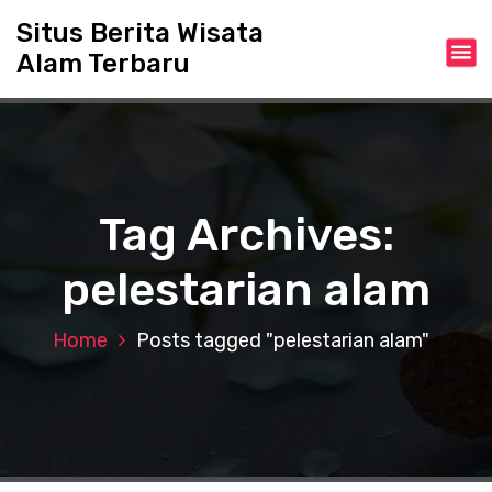
S
Situs Berita Wisata
k
Alam Terbaru
i
p
t
o
c
o
n
Tag Archives:
t
e
pelestarian alam
n
t
Home
Posts tagged "pelestarian alam"