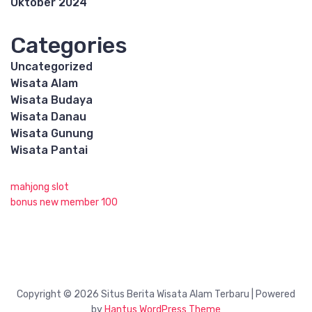
Oktober 2024
Categories
Uncategorized
Wisata Alam
Wisata Budaya
Wisata Danau
Wisata Gunung
Wisata Pantai
mahjong slot
bonus new member 100
Copyright © 2026 Situs Berita Wisata Alam Terbaru | Powered
by
Hantus WordPress Theme