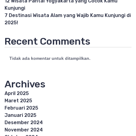
12 Wisata Pantai Yogyakarta yang Cocok Kamu
Kunjungi
7 Destinasi Wisata Alam yang Wajib Kamu Kunjungi di
2025!
Recent Comments
Tidak ada komentar untuk ditampilkan.
Archives
April 2025
Maret 2025
Februari 2025
Januari 2025
Desember 2024
November 2024