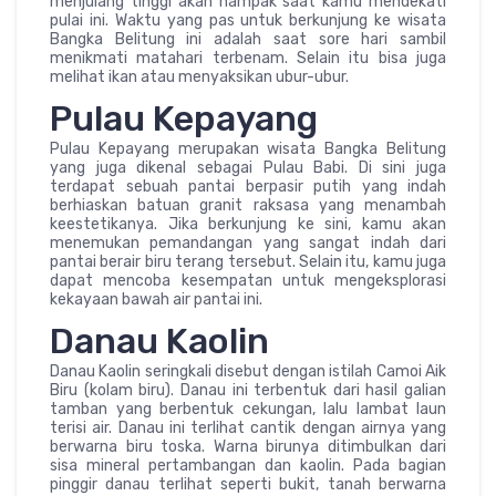
menjulang tinggi akan nampak saat kamu mendekati
pulai ini. Waktu yang pas untuk berkunjung ke wisata
Bangka Belitung ini adalah saat sore hari sambil
menikmati matahari terbenam. Selain itu bisa juga
melihat ikan atau menyaksikan ubur-ubur.
Pulau Kepayang
Pulau Kepayang merupakan wisata Bangka Belitung
yang juga dikenal sebagai Pulau Babi. Di sini juga
terdapat sebuah pantai berpasir putih yang indah
berhiaskan batuan granit raksasa yang menambah
keestetikanya. Jika berkunjung ke sini, kamu akan
menemukan pemandangan yang sangat indah dari
pantai berair biru terang tersebut. Selain itu, kamu juga
dapat mencoba kesempatan untuk mengeksplorasi
kekayaan bawah air pantai ini.
Danau Kaolin
Danau Kaolin seringkali disebut dengan istilah Camoi Aik
Biru (kolam biru). Danau ini terbentuk dari hasil galian
tamban yang berbentuk cekungan, lalu lambat laun
terisi air. Danau ini terlihat cantik dengan airnya yang
berwarna biru toska. Warna birunya ditimbulkan dari
sisa mineral pertambangan dan kaolin. Pada bagian
pinggir danau terlihat seperti bukit, tanah berwarna