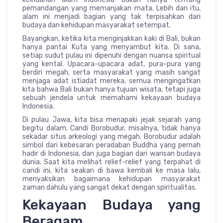
pemandangan yang memanjakan mata. Lebih dari itu,
alam ini menjadi bagian yang tak terpisahkan dari
budaya dan kehidupan masyarakat setempat.
Bayangkan, ketika kita menginjakkan kaki di Bali, bukan
hanya pantai Kuta yang menyambut kita. Di sana,
setiap sudut pulau ini dipenuhi dengan nuansa spiritual
yang kental. Upacara-upacara adat, pura-pura yang
berdiri megah, serta masyarakat yang masih sangat
menjaga adat istiadat mereka, semua mengingatkan
kita bahwa Bali bukan hanya tujuan wisata, tetapi juga
sebuah jendela untuk memahami kekayaan budaya
Indonesia.
Di pulau Jawa, kita bisa menapaki jejak sejarah yang
begitu dalam. Candi Borobudur, misalnya, tidak hanya
sekadar situs arkeologi yang megah. Borobudur adalah
simbol dari kebesaran peradaban Buddha yang pernah
hadir di Indonesia, dan juga bagian dari warisan budaya
dunia. Saat kita melihat relief-relief yang terpahat di
candi ini, kita seakan di bawa kembali ke masa lalu,
menyaksikan bagaimana kehidupan masyarakat
zaman dahulu yang sangat dekat dengan spiritualitas.
Kekayaan Budaya yang
Beragam