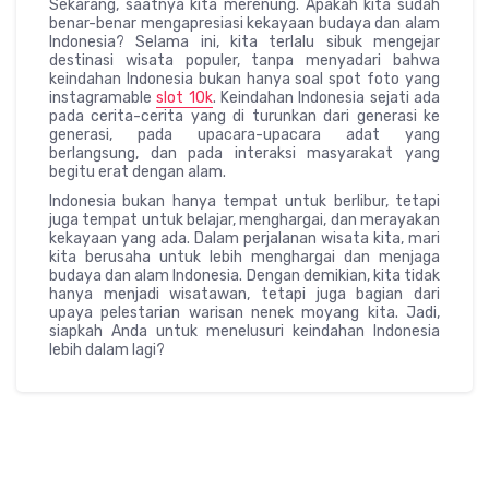
Sekarang, saatnya kita merenung. Apakah kita sudah
benar-benar mengapresiasi kekayaan budaya dan alam
Indonesia? Selama ini, kita terlalu sibuk mengejar
destinasi wisata populer, tanpa menyadari bahwa
keindahan Indonesia bukan hanya soal spot foto yang
instagramable
slot 10k
. Keindahan Indonesia sejati ada
pada cerita-cerita yang di turunkan dari generasi ke
generasi, pada upacara-upacara adat yang
berlangsung, dan pada interaksi masyarakat yang
begitu erat dengan alam.
Indonesia bukan hanya tempat untuk berlibur, tetapi
juga tempat untuk belajar, menghargai, dan merayakan
kekayaan yang ada. Dalam perjalanan wisata kita, mari
kita berusaha untuk lebih menghargai dan menjaga
budaya dan alam Indonesia. Dengan demikian, kita tidak
hanya menjadi wisatawan, tetapi juga bagian dari
upaya pelestarian warisan nenek moyang kita. Jadi,
siapkah Anda untuk menelusuri keindahan Indonesia
lebih dalam lagi?