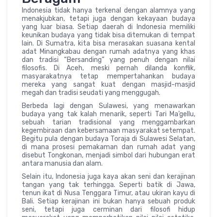
Indonesia tidak hanya terkenal dengan alamnya yang
menakjubkan, tetapi juga dengan kekayaan budaya
yang luar biasa. Setiap daerah di Indonesia memiliki
keunikan budaya yang tidak bisa ditemukan di tempat
lain. Di Sumatra, kita bisa merasakan suasana kental
adat Minangkabau dengan rumah adatnya yang khas
dan tradisi “Bersanding” yang penuh dengan nilai
filosofis. Di Aceh, meski pernah dilanda konflik,
masyarakatnya tetap mempertahankan budaya
mereka yang sangat kuat dengan masjid-masjid
megah dan tradisi seudati yang menggugah.
Berbeda lagi dengan Sulawesi, yang menawarkan
budaya yang tak kalah menarik, seperti Tari Ma’gellu,
sebuah tarian tradisional yang menggambarkan
kegembiraan dan kebersamaan masyarakat setempat.
Begitu pula dengan budaya Toraja di Sulawesi Selatan,
di mana prosesi pemakaman dan rumah adat yang
disebut Tongkonan, menjadi simbol dari hubungan erat
antara manusia dan alam.
Selain itu, Indonesia juga kaya akan seni dan kerajinan
tangan yang tak terhingga. Seperti batik di Jawa,
tenun ikat di Nusa Tenggara Timur, atau ukiran kayu di
Bali. Setiap kerajinan ini bukan hanya sebuah produk
seni, tetapi juga cerminan dari filosofi hidup