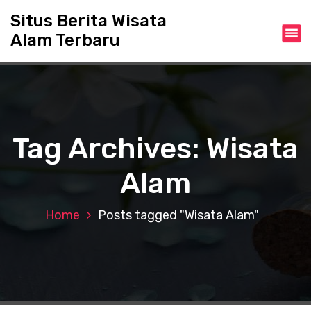
S
Situs Berita Wisata
k
Alam Terbaru
i
p
t
o
c
o
n
Tag Archives: Wisata
t
e
Alam
n
t
Home
Posts tagged "Wisata Alam"