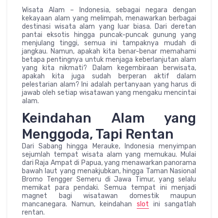
Wisata Alam – Indonesia, sebagai negara dengan
kekayaan alam yang melimpah, menawarkan berbagai
destinasi wisata alam yang luar biasa. Dari deretan
pantai eksotis hingga puncak-puncak gunung yang
menjulang tinggi, semua ini tampaknya mudah di
jangkau. Namun, apakah kita benar-benar memahami
betapa pentingnya untuk menjaga keberlanjutan alam
yang kita nikmati? Dalam kegembiraan berwisata,
apakah kita juga sudah berperan aktif dalam
pelestarian alam? Ini adalah pertanyaan yang harus di
jawab oleh setiap wisatawan yang mengaku mencintai
alam.
Keindahan Alam yang
Menggoda, Tapi Rentan
Dari Sabang hingga Merauke, Indonesia menyimpan
sejumlah tempat wisata alam yang memukau. Mulai
dari Raja Ampat di Papua, yang menawarkan panorama
bawah laut yang menakjubkan, hingga Taman Nasional
Bromo Tengger Semeru di Jawa Timur, yang selalu
memikat para pendaki. Semua tempat ini menjadi
magnet bagi wisatawan domestik maupun
mancanegara. Namun, keindahan
slot
ini sangatlah
rentan.