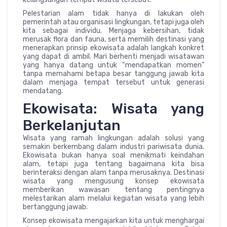
Pelestarian alam tidak hanya di lakukan oleh
pemerintah atau organisasi lingkungan, tetapi juga oleh
kita sebagai individu. Menjaga kebersihan, tidak
merusak flora dan fauna, serta memilih destinasi yang
menerapkan prinsip ekowisata adalah langkah konkret
yang dapat di ambil. Mari berhenti menjadi wisatawan
yang hanya datang untuk “mendapatkan momen”
tanpa memahami betapa besar tanggung jawab kita
dalam menjaga tempat tersebut untuk generasi
mendatang.
Ekowisata: Wisata yang
Berkelanjutan
Wisata yang ramah lingkungan adalah solusi yang
semakin berkembang dalam industri pariwisata dunia.
Ekowisata bukan hanya soal menikmati keindahan
alam, tetapi juga tentang bagaimana kita bisa
berinteraksi dengan alam tanpa merusaknya. Destinasi
wisata yang mengusung konsep ekowisata
memberikan wawasan tentang pentingnya
melestarikan alam melalui kegiatan wisata yang lebih
bertanggung jawab.
Konsep ekowisata mengajarkan kita untuk menghargai