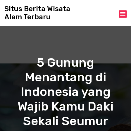
S
Situs Berita Wisata
k
Alam Terbaru
i
p
t
o
c
o
n
5 Gunung
t
e
Menantang di
n
t
Indonesia yang
Wajib Kamu Daki
Sekali Seumur