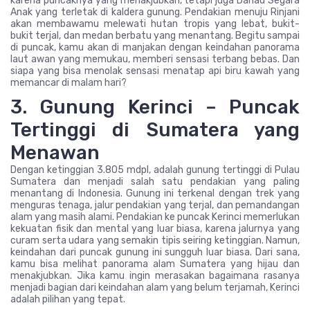
karena puncaknya yang menakjubkan, tetapi juga Danau Segara
Anak yang terletak di kaldera gunung. Pendakian menuju Rinjani
akan membawamu melewati hutan tropis yang lebat, bukit-
bukit terjal, dan medan berbatu yang menantang. Begitu sampai
di puncak, kamu akan di manjakan dengan keindahan panorama
laut awan yang memukau, memberi sensasi terbang bebas. Dan
siapa yang bisa menolak sensasi menatap api biru kawah yang
memancar di malam hari?
3. Gunung Kerinci – Puncak
Tertinggi di Sumatera yang
Menawan
Dengan ketinggian 3.805 mdpl, adalah gunung tertinggi di Pulau
Sumatera dan menjadi salah satu pendakian yang paling
menantang di Indonesia. Gunung ini terkenal dengan trek yang
menguras tenaga, jalur pendakian yang terjal, dan pemandangan
alam yang masih alami. Pendakian ke puncak Kerinci memerlukan
kekuatan fisik dan mental yang luar biasa, karena jalurnya yang
curam serta udara yang semakin tipis seiring ketinggian. Namun,
keindahan dari puncak gunung ini sungguh luar biasa. Dari sana,
kamu bisa melihat panorama alam Sumatera yang hijau dan
menakjubkan. Jika kamu ingin merasakan bagaimana rasanya
menjadi bagian dari keindahan alam yang belum terjamah, Kerinci
adalah pilihan yang tepat.