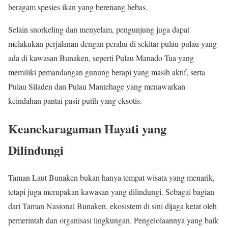
beragam spesies ikan yang berenang bebas.
Selain snorkeling dan menyelam, pengunjung juga dapat
melakukan perjalanan dengan perahu di sekitar pulau-pulau yang
ada di kawasan Bunaken, seperti Pulau Manado Tua yang
memiliki pemandangan gunung berapi yang masih aktif, serta
Pulau Siladen dan Pulau Mantehage yang menawarkan
keindahan pantai pasir putih yang eksotis.
Keanekaragaman Hayati yang
Dilindungi
Taman Laut Bunaken bukan hanya tempat wisata yang menarik,
tetapi juga merupakan kawasan yang dilindungi. Sebagai bagian
dari Taman Nasional Bunaken, ekosistem di sini dijaga ketat oleh
pemerintah dan organisasi lingkungan. Pengelolaannya yang baik