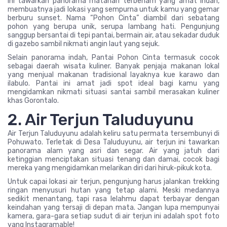
ini tawarkan panorama matahari terbenam yang amat indah,
membuatnya jadi lokasi yang sempurna untuk kamu yang gemar
berburu sunset. Nama “Pohon Cinta” diambil dari sebatang
pohon yang berupa unik, serupa lambang hati. Pengunjung
sanggup bersantai di tepi pantai, bermain air, atau sekadar duduk
di gazebo sambil nikmati angin laut yang sejuk.
Selain panorama indah, Pantai Pohon Cinta termasuk cocok
sebagai daerah wisata kuliner. Banyak penjaja makanan lokal
yang menjual makanan tradisional layaknya kue karawo dan
ilabulo. Pantai ini amat jadi spot ideal bagi kamu yang
mengidamkan nikmati situasi santai sambil merasakan kuliner
khas Gorontalo.
2. Air Terjun Taluduyunu
Air Terjun Taluduyunu adalah keliru satu permata tersembunyi di
Pohuwato. Terletak di Desa Taluduyunu, air terjun ini tawarkan
panorama alam yang asri dan segar. Air yang jatuh dari
ketinggian menciptakan situasi tenang dan damai, cocok bagi
mereka yang mengidamkan melarikan diri dari hiruk-pikuk kota.
Untuk capai lokasi air terjun, pengunjung harus jalankan trekking
ringan menyusuri hutan yang tetap alami. Meski medannya
sedikit menantang, tapi rasa lelahmu dapat terbayar dengan
keindahan yang tersaji di depan mata. Jangan lupa mempunyai
kamera, gara-gara setiap sudut di air terjun ini adalah spot foto
yang Instagramable!