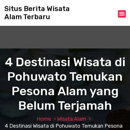
S
Situs Berita Wisata
k
Alam Terbaru
i
p
t
o
c
o
n
4 Destinasi Wisata di
t
e
Pohuwato Temukan
n
t
Pesona Alam yang
Belum Terjamah
Home
Wisata Alam
4 Destinasi Wisata di Pohuwato Temukan Pesona