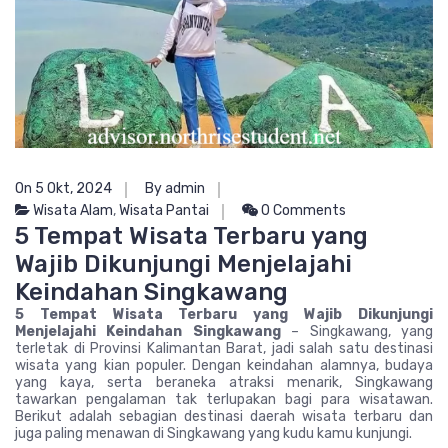
On 5 Okt, 2024
By admin
Wisata Alam
,
Wisata Pantai
0 Comments
5 Tempat Wisata Terbaru yang
Wajib Dikunjungi Menjelajahi
Keindahan Singkawang
5 Tempat Wisata Terbaru yang Wajib Dikunjungi
Menjelajahi Keindahan Singkawang
– Singkawang, yang
terletak di Provinsi Kalimantan Barat, jadi salah satu destinasi
wisata yang kian populer. Dengan keindahan alamnya, budaya
yang kaya, serta beraneka atraksi menarik, Singkawang
tawarkan pengalaman tak terlupakan bagi para wisatawan.
Berikut adalah sebagian destinasi daerah wisata terbaru dan
juga paling menawan di Singkawang yang kudu kamu kunjungi.