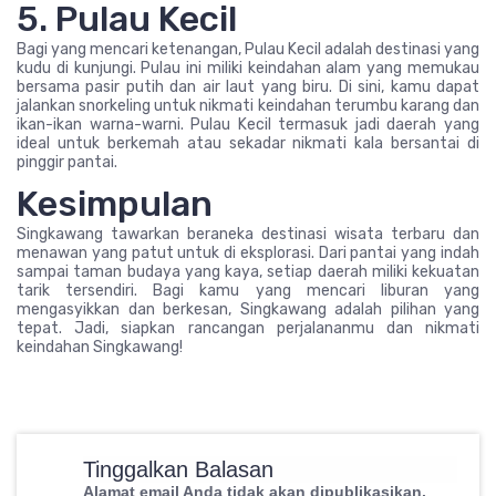
5. Pulau Kecil
Bagi yang mencari ketenangan, Pulau Kecil adalah destinasi yang
kudu di kunjungi. Pulau ini miliki keindahan alam yang memukau
bersama pasir putih dan air laut yang biru. Di sini, kamu dapat
jalankan snorkeling untuk nikmati keindahan terumbu karang dan
ikan-ikan warna-warni. Pulau Kecil termasuk jadi daerah yang
ideal untuk berkemah atau sekadar nikmati kala bersantai di
pinggir pantai.
Kesimpulan
Singkawang tawarkan beraneka destinasi wisata terbaru dan
menawan yang patut untuk di eksplorasi. Dari pantai yang indah
sampai taman budaya yang kaya, setiap daerah miliki kekuatan
tarik tersendiri. Bagi kamu yang mencari liburan yang
mengasyikkan dan berkesan, Singkawang adalah pilihan yang
tepat. Jadi, siapkan rancangan perjalananmu dan nikmati
keindahan Singkawang!
Tinggalkan Balasan
Alamat email Anda tidak akan dipublikasikan.