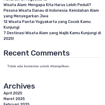
Wisata Alam: Mengapa Kita Harus Lebih Peduli?
Pesona Wisata Danau di Indonesia: Keindahan Alam
yang Menyegarkan Jiwa
12 Wisata Pantai Yogyakarta yang Cocok Kamu
Kunjungi
7 Destinasi Wisata Alam yang Wajib Kamu Kunjungi di
2025!
Recent Comments
Tidak ada komentar untuk ditampilkan.
Archives
April 2025
Maret 2025
Februari 2025